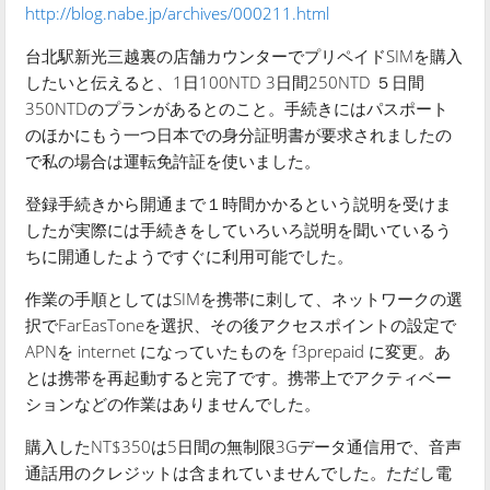
http://blog.nabe.jp/archives/000211.html
台北駅新光三越裏の店舗カウンターでプリペイドSIMを購入
したいと伝えると、1日100NTD 3日間250NTD ５日間
350NTDのプランがあるとのこと。手続きにはパスポート
のほかにもう一つ日本での身分証明書が要求されましたの
で私の場合は運転免許証を使いました。
登録手続きから開通まで１時間かかるという説明を受けま
したが実際には手続きをしていろいろ説明を聞いているう
ちに開通したようですぐに利用可能でした。
作業の手順としてはSIMを携帯に刺して、ネットワークの選
択でFarEasToneを選択、その後アクセスポイントの設定で
APNを internet になっていたものを f3prepaid に変更。あ
とは携帯を再起動すると完了です。携帯上でアクティベー
ションなどの作業はありませんでした。
購入したNT$350は5日間の無制限3Gデータ通信用で、音声
通話用のクレジットは含まれていませんでした。ただし電