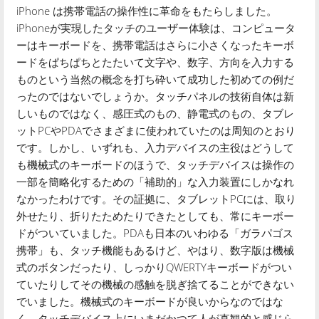
iPhone は携帯電話の操作性に革命をもたらしました。
iPhoneが実現したタッチのユーザー体験は、コンピュータ
ーはキーボードを、携帯電話はさらに小さくなったキーボ
ードをぱちぱちとたたいて文字や、数字、方向を入力する
ものという当然の概念を打ち砕いて成功した初めての例だ
ったのではないでしょうか。タッチパネルの技術自体は新
しいものではなく、感圧式のもの、静電式のもの、タブレ
ットPCやPDAでさまざまに使われていたのは周知のとおり
です。しかし、いずれも、入力デバイスの主役はどうして
も機械式のキーボードのほうで、タッチデバイスは操作の
一部を簡略化するための「補助的」な入力装置にしかなれ
なかったわけです。その証拠に、タブレットPCには、取り
外せたり、折りたためたりできたとしても、常にキーボー
ドがついていました。PDAも日本のいわゆる「ガラパゴス
携帯」も、タッチ機能もあるけど、やはり、数字版は機械
式のボタンだったり、しっかりQWERTYキーボードがつい
ていたりしてその機械の感触を脱ぎ捨てることができない
でいました。機械式のキーボードが良いからなのではな
く、タッチデバイス上にいまだかつて人が直観的と感じら