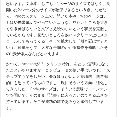
思います。文庫本にしても、1ページのサイズではなく、見
開いた2ページ分のサイズが確保できるという点。なぜな
ら、iPadのスクリーン上で、開いた本や、Webページは、
もはや携帯電話でやっていたような、見たいところを大き
く引き伸ばさないと文字さえ読めないという状況を克服し
ているからです。見たいところを狭いスクリーン上にスク
ロールしてもってくる、そして拡大して「引き延ばす」と
いう、簡単そうで、大変な手間のかかる操作を省略したそ
の1歩が偉大なんだといえます。
かつて、Amazonが「1クリック特許」をとって評判になっ
たことがありますが、コンピュータの使い手はいつも、1ス
テップでも楽をしたい、楽なほうがいいと意識的、無意識
的にも思っているものですし、現にそういう方向に進化し
てきました。iPadのサイズは、そういう意味で、コンテン
ツを開いて、そのまま「読書」に入ることのできる広さを
持っています。そこが成功の鍵であろうと確信していま
す。