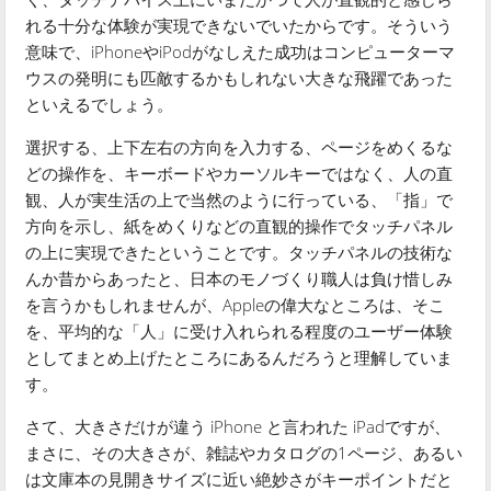
れる十分な体験が実現できないでいたからです。そういう
意味で、iPhoneやiPodがなしえた成功はコンピューターマ
ウスの発明にも匹敵するかもしれない大きな飛躍であった
といえるでしょう。
選択する、上下左右の方向を入力する、ページをめくるな
どの操作を、キーボードやカーソルキーではなく、人の直
観、人が実生活の上で当然のように行っている、「指」で
方向を示し、紙をめくりなどの直観的操作でタッチパネル
の上に実現できたということです。タッチパネルの技術な
んか昔からあったと、日本のモノづくり職人は負け惜しみ
を言うかもしれませんが、Appleの偉大なところは、そこ
を、平均的な「人」に受け入れられる程度のユーザー体験
としてまとめ上げたところにあるんだろうと理解していま
す。
さて、大きさだけが違う iPhone と言われた iPadですが、
まさに、その大きさが、雑誌やカタログの1ページ、あるい
は文庫本の見開きサイズに近い絶妙さがキーポイントだと