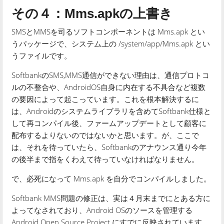
その４：Mms.apkの上書き
SMSとMMSを司るソフトコンポーネントは Mms.apk とい
うパッケージで、システム上の /system/app/Mms.apk とい
うファイルです。
SoftbankのSMS,MMS通信ができない理由は、通信プロトコ
ルの不整合や、AndroidOS自身に内在する不具合など複数
の要因によって起こっています。これを根本解決するに
は、Androidのシステムライブラリを含めてSoftbank仕様と
して再コンパイル後、ファームアップデートとして顧客に
配布するよりないのではないかと思います。が、ここで
は、それを待っていたら、Softbankのアナウンス通り今年
の後半まで指をくわえて待っていなければなりません。
で、必死になって Mms.apk を自分でコンパイルしました。
Softbank MMS問題の修正は、実は４月末までにとある方に
よってなされており、Android OSのソースを管理する
Android Open Source Project にすでに反映されています。