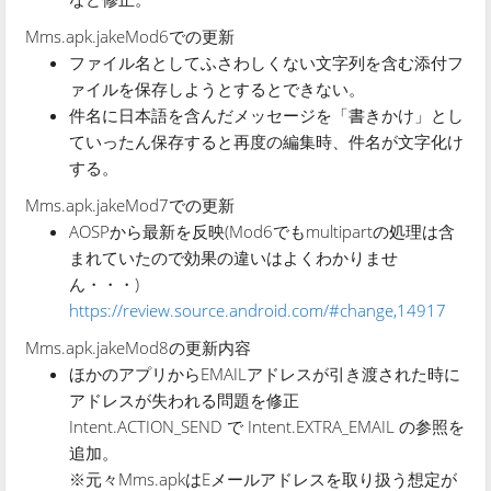
Mms.apk.jakeMod6での更新
ファイル名としてふさわしくない文字列を含む添付フ
ァイルを保存しようとするとできない。
件名に日本語を含んだメッセージを「書きかけ」とし
ていったん保存すると再度の編集時、件名が文字化け
する。
Mms.apk.jakeMod7での更新
AOSPから最新を反映(Mod6でもmultipartの処理は含
まれていたので効果の違いはよくわかりませ
ん・・・)
https://review.source.android.com/#change,14917
Mms.apk.jakeMod8の更新内容
ほかのアプリからEMAILアドレスが引き渡された時に
アドレスが失われる問題を修正
Intent.ACTION_SEND で Intent.EXTRA_EMAIL の参照を
追加。
※元々Mms.apkはEメールアドレスを取り扱う想定が