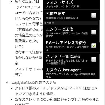
新たな設定項目
（Eclairのソース
コードに含まれて
いたものを含む）
スレッドの背景色
（有機ELのDesire
の場合黒のほうが
消費電力が少な
い？）
改行キーで送信す
るかしないかの設
定
フォントサイズの
設定
Mms.apkjakeMod5以降での更新
アドレス帳のメールアドレスからSMS/MMS送信にジ
ャンプできるように修正。
既存のスレッドにない宛先にジャンプした時の不具合
など修正。