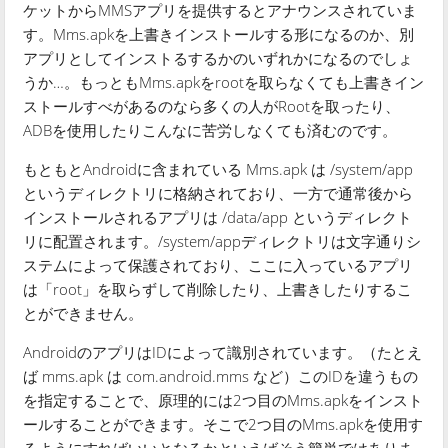
ケットからMMSアプリを提供するとアナウンスされていま
す。Mms.apkを上書きインストールする形になるのか、別
アプリとしてインストるするかのいずれかになるのでしょ
うか…。もっともMms.apkをrootを取らなくても上書きイン
ストールすべがあるのなら多くの人がRootを取ったり、
ADBを使用したりこんなに苦労しなくても済むのです。
もともとAndroidに含まれている Mms.apk は /system/app
というディレクトリに格納されており、一方で通常後から
インストールされるアプリは /data/app というディレクト
リに配置されます。/system/appディレクトリは文字通りシ
ステムによって保護されており、ここに入っているアプリ
は「root」を取らずして削除したり、上書きしたりするこ
とができません。
AndroidのアプリはIDによって識別されています。（たとえ
ば mms.apk は com.android.mms など）このIDを違うもの
を指定することで、原理的には2つ目のMms.apkをインスト
ールすることができます。そこで2つ目のMms.apkを使用す
るようにすればいいとなるかといえばそう簡単ではありま