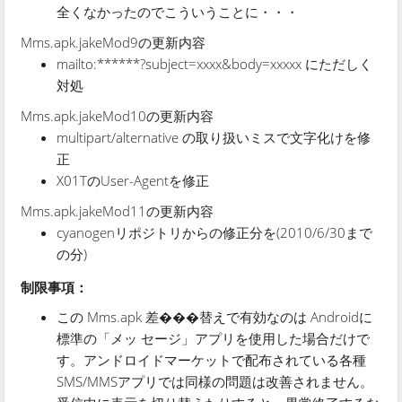
全くなかったのでこういうことに・・・
Mms.apk.jakeMod9の更新内容
mailto:******?subject=xxxx&body=xxxxx にただしく
対処
Mms.apk.jakeMod10の更新内容
multipart/alternative の取り扱いミスで文字化けを修
正
X01TのUser-Agentを修正
Mms.apk.jakeMod11の更新内容
cyanogenリポジトリからの修正分を(2010/6/30まで
の分)
制限事項：
この Mms.apk 差���替えで有効なのは Androidに
標準の「メッ
セージ」アプリを使用した場合だけで
す。アンドロイドマーケットで配布されている各種
SMS/MMSアプリでは同様の問題は改善されません。