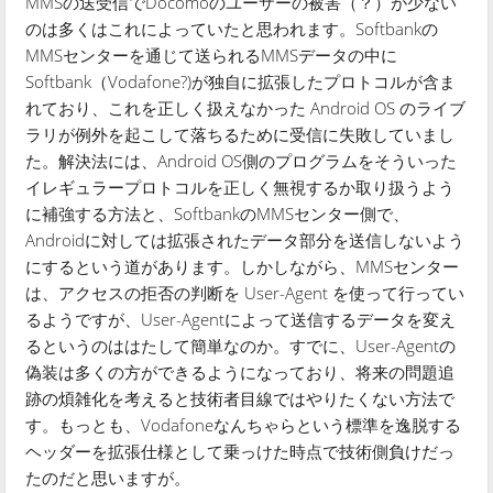
MMSの送受信でDocomoのユーザーの被害（？）が少ない
のは多くはこれによっていたと思われます。Softbankの
MMSセンターを通じて送られるMMSデータの中に
Softbank（Vodafone?)が独自に拡張したプロトコルが含ま
れており、これを正しく扱えなかった Android OS のライブ
ラリが例外を起こして落ちるために受信に失敗していまし
た。解決法には、Android OS側のプログラムをそういった
イレギュラープロトコルを正しく無視するか取り扱うよう
に補強する方法と、SoftbankのMMSセンター側で、
Androidに対しては拡張されたデータ部分を送信しないよう
にするという道があります。しかしながら、MMSセンター
は、アクセスの拒否の判断を User-Agent を使って行ってい
るようですが、User-Agentによって送信するデータを変え
るというのははたして簡単なのか。すでに、User-Agentの
偽装は多くの方ができるようになっており、将来の問題追
跡の煩雑化を考えると技術者目線ではやりたくない方法で
す。もっとも、Vodafoneなんちゃらという標準を逸脱する
ヘッダーを拡張仕様として乗っけた時点で技術側負けだっ
たのだと思いますが。