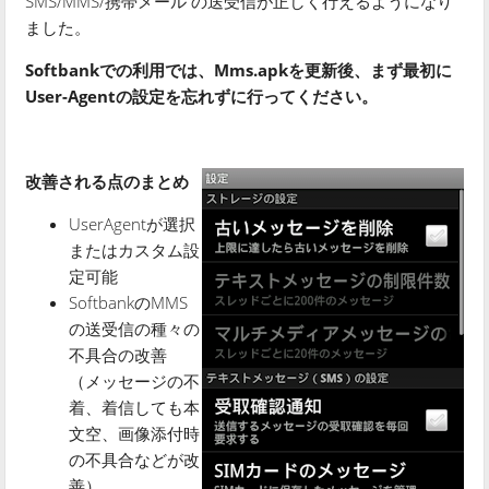
SMS/MMS/携帯メール の送受信が正しく行えるようになり
ました。
Softbankでの利用では、Mms.apkを更新後、まず最初に
User-Agentの設定を忘れずに行ってください。
改善される点のまとめ
UserAgentが選択
またはカスタム設
定可能
SoftbankのMMS
の送受信の種々の
不具合の改善
（メッセージの不
着、着信しても本
文空、画像添付時
の不具合などが改
善）