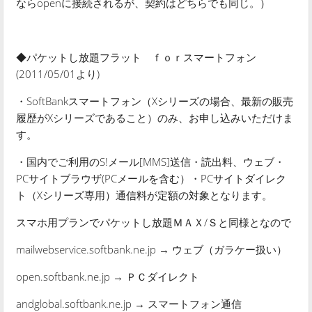
ならopenに接続されるが、契約はどちらでも同じ。）
◆パケットし放題フラット ｆｏｒスマートフォン
(2011/05/01より)
・SoftBankスマートフォン（Xシリーズの場合、最新の販売
履歴がXシリーズであること）のみ、お申し込みいただけま
す。
・国内でご利用のS!メール[MMS]送信・読出料、ウェブ・
PCサイトブラウザ(PCメールを含む）・PCサイトダイレク
ト（Xシリーズ専用）通信料が定額の対象となります。
スマホ用プランでパケットし放題ＭＡＸ/Ｓと同様となので
mailwebservice.softbank.ne.jp → ウェブ（ガラケー扱い）
open.softbank.ne.jp → ＰＣダイレクト
andglobal.softbank.ne.jp → スマートフォン通信