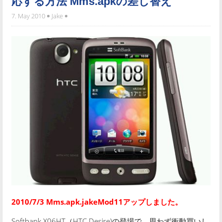
応する方法 Mms.apkの差し替え
7. May 2010
Jake
2010/7/3 Mms.apk.jakeMod11アップしました。
Softbank X06HT（HTC Desire)の登場で、思わず衝動買いし