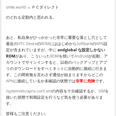
smile.world → ＰＣダイレクト
のどれも定額内と思われる。
あと、私自身がひっかかった非常に重要な落とし穴として
最近のHTC DesireのROMにははじめからSoftbankのAPN設
定が含まれていますが、中に
andglobal な設定しかない
ROM
があり、こういったROMを焼いてAndroidが起動、ア
カウントでサインインすると、以前のバックアップとアプ
リのダウンロードをすべくネットに自動的に接続に行きま
す。この間有無を言わさず通信が始まりますからどこの
APNに接続しているか未確認の状態では
非常に危険
です。
/system/etc/apns-conf.xmlの内容を十分確認するか、SIMを
抜いた状態で初期設定を行うなど気を使う必要がありま
す。
皆様もご注意ください。