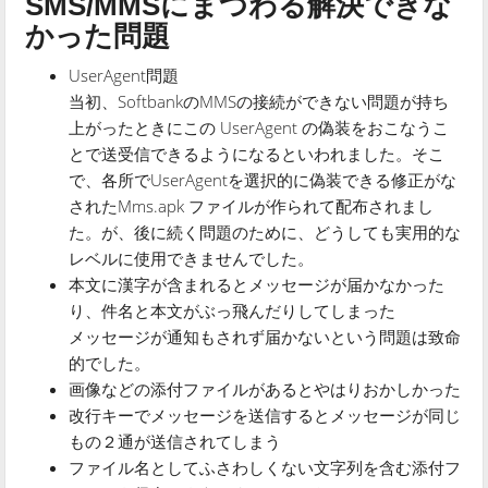
SMS/MMSにまつわる解決できな
かった問題
UserAgent問題
当初、SoftbankのMMSの接続ができない問題が持ち
上がったときにこの UserAgent の偽装をおこなうこ
とで送受信できるようになるといわれました。そこ
で、各所でUserAgentを選択的に偽装できる修正がな
されたMms.apk ファイルが作られて配布されまし
た。が、後に続く問題のために、どうしても実用的な
レベルに使用できませんでした。
本文に漢字が含まれるとメッセージが届かなかった
り、件名と本文がぶっ飛んだりしてしまった
メッセージが通知もされず届かないという問題は致命
的でした。
画像などの添付ファイルがあるとやはりおかしかった
改行キーでメッセージを送信するとメッセージが同じ
もの２通が送信されてしまう
ファイル名としてふさわしくない文字列を含む添付フ