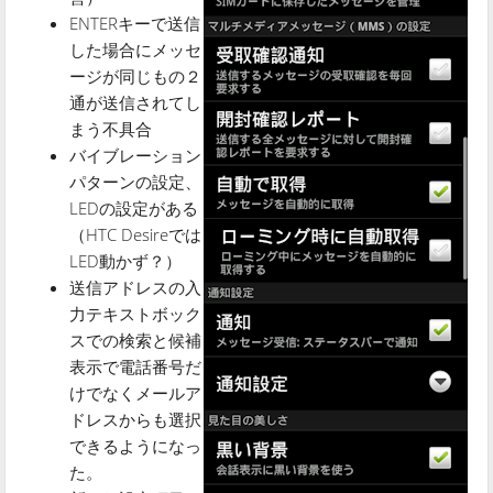
ENTERキーで送信
した場合にメッセ
ージが同じもの２
通が送信されてし
まう不具合
バイブレーション
パターンの設定、
LEDの設定がある
（HTC Desireでは
LED動かず？）
送信アドレスの入
力テキストボック
スでの検索と候補
表示で電話番号だ
けでなくメールア
ドレスからも選択
できるようになっ
た。