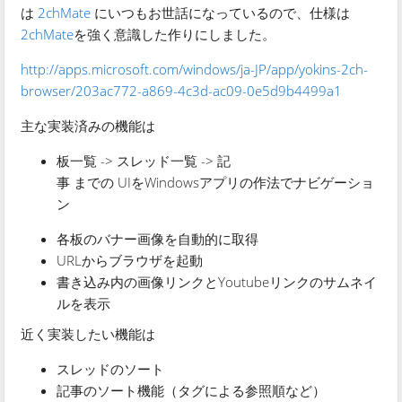
は
2chMate
にいつもお世話になっているので、仕様は
2chMate
を強く意識した作りにしました。
http://apps.microsoft.com/windows/ja-JP/app/yokins-2ch-
browser/203ac772-a869-4c3d-ac09-0e5d9b4499a1
主な実装済みの機能は
板一覧 -> スレッド一覧 -> 記
事 までの UIをWindowsアプリの作法でナビゲーショ
ン
各板のバナー画像を自動的に取得
URLからブラウザを起動
書き込み内の画像リンクとYoutubeリンクのサムネイ
ルを表示
近く実装したい機能は
スレッドのソート
記事のソート機能（タグによる参照順など）