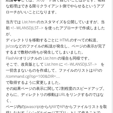
な処理はできる限りクライアント側でやらせるというアプ
ローチがいいことになります。
当方では List.htm のカスタマイズを公開していますが、当
初 <!--WLANSDJLST--> を使ったアプローチで作成しました
が、
ディレクトリを移動するごとに HTMLのすべての転送、
js/cssなどのファイルの転送が発生し、ページの表示が完了
するまで数秒の待ちが発生してしまいました。
FlashAirオリジナルの List.htm の場合も同様です。
そこで、改良版として List.htm に <!--WLANSDJLST--> を
一切含まないものを作成して、ファイルのリストはAPIの
/command.cgi?op=100&DIR=....
で取得するように変更しました。
その結果ページの表示に関して2割程度のスピードアップ。
さらに、ディレクトリの移動はURLをリンクするのではな
く、
ページ内のJavascriptからAJAXでAPIからファイルリストを取
得しなおす「シングルページアプリ」として作ることで、