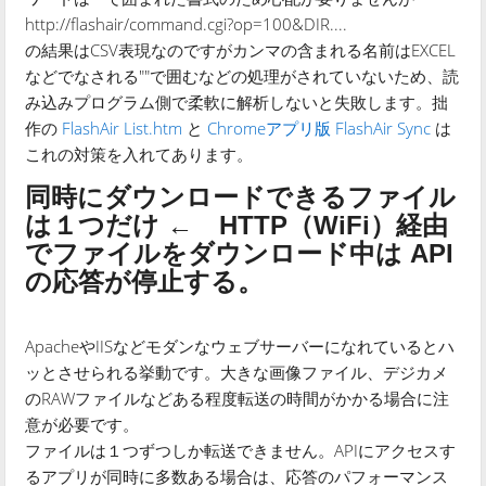
http://flashair/command.cgi?op=100&DIR....
の結果はCSV表現なのですがカンマの含まれる名前はEXCEL
などでなされる""で囲むなどの処理がされていないため、読
み込みプログラム側で柔軟に解析しないと失敗します。拙
作の
FlashAir List.htm
と
Chromeアプリ版 FlashAir Sync
は
これの対策を入れてあります。
同時にダウンロードできるファイル
は１つだけ ← HTTP（WiFi）経由
でファイルをダウンロード中は API
の応答が停止する。
ApacheやIISなどモダンなウェブサーバーになれているとハ
ッとさせられる挙動です。大きな画像ファイル、デジカメ
のRAWファイルなどある程度転送の時間がかかる場合に注
意が必要です。
ファイルは１つずつしか転送できません。APIにアクセスす
るアプリが同時に多数ある場合は、応答のパフォーマンス