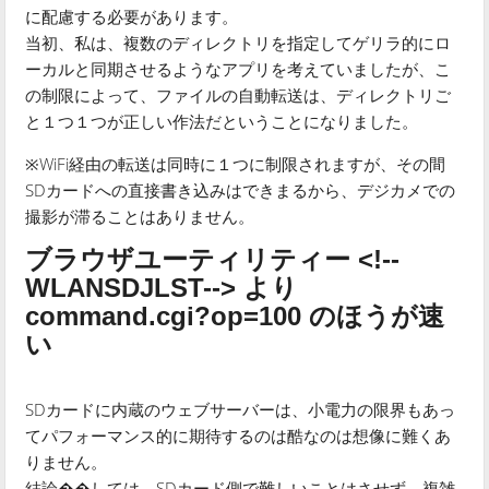
に配慮する必要があります。
当初、私は、複数のディレクトリを指定してゲリラ的にロ
ーカルと同期させるようなアプリを考えていましたが、こ
の制限によって、ファイルの自動転送は、ディレクトリご
と１つ１つが正しい作法だということになりました。
※WiFi経由の転送は同時に１つに制限されますが、その間
SDカードへの直接書き込みはできまるから、デジカメでの
撮影が滞ることはありません。
ブラウザユーティリティー <!--
WLANSDJLST--> より
command.cgi?op=100 のほうが速
い
SDカードに内蔵のウェブサーバーは、小電力の限界もあっ
てパフォーマンス的に期待するのは酷なのは想像に難くあ
りません。
結論��しては、SDカード側で難しいことはさせず、複雑