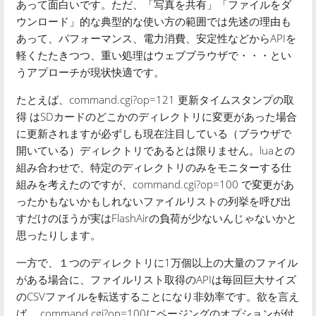
あって面白いです。ただ、「写真を共有」「ファイルをダ
ウンロード」的な典型的な使い方の範囲では先述の理由も
あって、パフォーマンス、電力消費、安定性などからAPIを
軽くたたきつつ、重い処理はウェブブラウザで・・・とい
うアプローチが現状快適です。
たとえば、command.cgi?op=121 更新タイムスタンプの取
得 はSDカードのどこかのディレクトリに変更があった場合
に更新されますが必ずしも現在注目している（ブラウザで
開いている）ディレクトリであるとは限りません。luaとの
組み合わせで、特定のディレクトリのみをモニターする仕
組みを考えたのですが、command.cgi?op=100 で変更があ
ったかもないかもしれないファイルリストの列挙を呼び出
すだけのほうが実はFlashAirの負荷が少ないんじゃないかと
思ったりします。
一方で、１つのディレクトリに1万個以上の大量のファイル
がある場合に、ファイルリスト取得のAPIは毎回巨大サイズ
のCSVファイルを転送することになり非効率です。欲を言え
ば、 command.cgi?op=100にページングのオプションが付