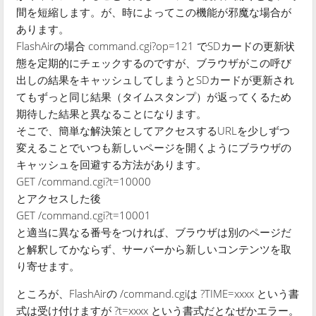
間を短縮します。が、時によってこの機能が邪魔な場合が
あります。
FlashAirの場合 command.cgi?op=121 でSDカードの更新状
態を定期的にチェックするのですが、ブラウザがこの呼び
出しの結果をキャッシュしてしまうとSDカードが更新され
てもずっと同じ結果（タイムスタンプ）が返ってくるため
期待した結果と異なることになります。
そこで、簡単な解決策としてアクセスするURLを少しずつ
変えることでいつも新しいページを開くようにブラウザの
キャッシュを回避する方法があります。
GET /command.cgi?t=10000
とアクセスした後
GET /command.cgi?t=10001
と適当に異なる番号をつければ、ブラウザは別のページだ
と解釈してかならず、サーバーから新しいコンテンツを取
り寄せます。
ところが、FlashAirの /command.cgiは ?TIME=xxxx という書
式は受け付けますが ?t=xxxx という書式だとなぜかエラー。