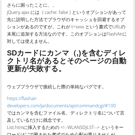
さらに困ったことに、、
jQuery.ajax には { cache: false } というオプションがあって
先に説明した方法でブラウザのキャッシュを回避するオプ
ションがあるのですが、これが t=xxxx という書式でURLの
末尾に追加する方法なのです。このオプションはFlashAirに
対しては使えません。
SDカードにカンマ（,)を含むディレ
クトリ名があるとそのページの自動
更新が失敗する。
ウェブブラウザで接続した際の単純なバグです。
https://flashair-
developers.com/ja/documents/api/commandcgi/#100
ではカンマを含むファイル名、ディレクトリ名について言
及しているだけに残念です。
List.htmに挿入するための <!--WLANSDJLST--> というキー
ワードは" "で囲まれた書式のため心配が要りませんが